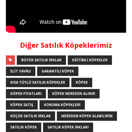
Diğer Satılık Köpeklerimiz
BÜYÜK SATILIK IRKLAR
EĞITIMLI KÖPEKLER
ELIT YAVRU
GARANTILI KÖPEK
KISA TÜYLÜ SATILIK KÖPEKLER
KÖPEK
KÖPEK FIYATLARI
KÖPEK NEREDEN ALINIR
KÖPEK SATIŞ
KORUMA KÖPEKLERI
KÜÇÜK SATILIK IRKLAR
NEREDEN KÖPEK ALABILIRIM
SATILIK KÖPEK
SATILIK KÖPEK IRKLARI