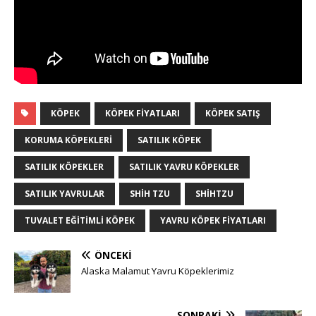
KÖPEK
KÖPEK FIYATLARI
KÖPEK SATIŞ
KORUMA KÖPEKLERI
SATILIK KÖPEK
SATILIK KÖPEKLER
SATILIK YAVRU KÖPEKLER
SATILIK YAVRULAR
SHIH TZU
SHIHTZU
TUVALET EĞITIMLI KÖPEK
YAVRU KÖPEK FIYATLARI
ÖNCEKI
Alaska Malamut Yavru Köpeklerimiz
SONRAKI