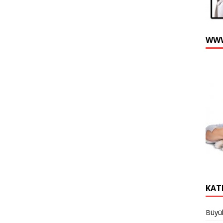
WWW
KAT
Büyük