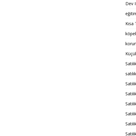
Dev I
eğiti
Kısa 
köpe
korum
Küçük
Satılı
satılı
Satıl
Satıl
Satıl
Satıl
Satıl
Satıl