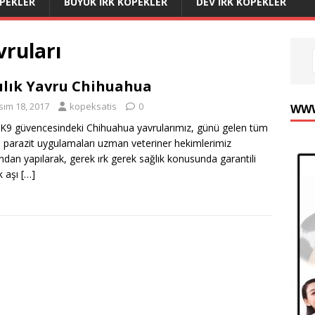
ÖPEKLER
BÜYÜK IRK KÖPEKLER
DEV IRK KÖPEKLER
vruları
ılık Yavru Chihuahua
sım 18, 2017
kopeksatis
0
WWW
K9 güvencesindeki Chihuahua yavrularımız, günü gelen tüm
e parazit uygulamaları uzman veteriner hekimlerimiz
ından yapılarak, gerek ırk gerek sağlık konusunda garantili
k aşı
[…]