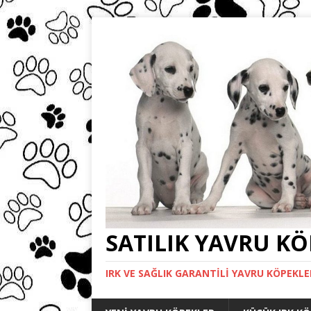
SATILIK YAVRU K
IRK VE SAĞLIK GARANTILI YAVRU KÖPEKLE