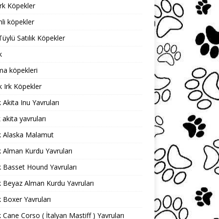
rk Köpekler
mli köpekler
Tüylü Satılık Köpekler
k
a köpekleri
 Irk Köpekler
k Akita Inu Yavruları
k akita yavruları
ık Alaska Malamut
ık Alman Kurdu Yavruları
ık Basset Hound Yavruları
ık Beyaz Alman Kurdu Yavruları
ık Boxer Yavruları
ık Cane Corso ( İtalyan Mastiff ) Yavruları