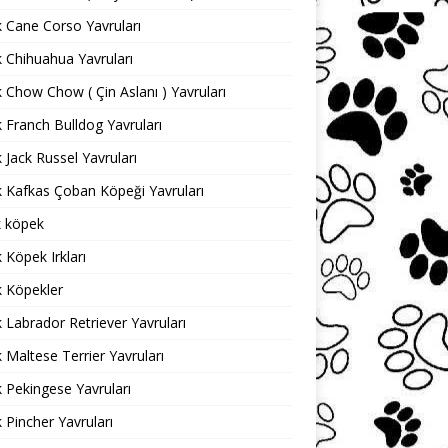
ık Cane Corso Yavruları
ık Chihuahua Yavruları
ık Chow Chow ( Çin Aslanı ) Yavruları
ık Franch Bulldog Yavruları
ık Jack Russel Yavruları
ık Kafkas Çoban Köpeği Yavruları
ık köpek
k Köpek Irkları
ık Köpekler
ık Labrador Retriever Yavruları
ık Maltese Terrier Yavruları
ık Pekingese Yavruları
ık Pincher Yavruları