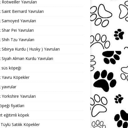
k Rotweiller Yavruları
ık Saint Bernard Yavruları
ık Samoyed Yavruları
ık Shar Pei Yavruları
ık Shih Tzu Yavruları
ık Sibirya Kurdu ( Husky ) Yavruları
ık Siyah Alman Kurdu Yavruları
ık süs köpeği
ık Yavru Köpekler
k yavrular
ık Yorkshire Yavruları
öpeği fiyatları
et eğitimli köpek
Tüylü Satılık Köpekler