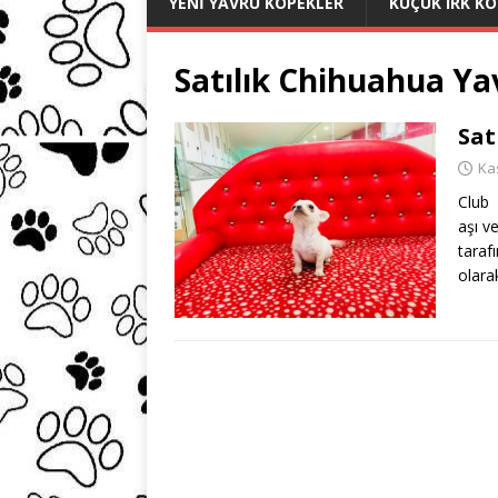
YENI YAVRU KÖPEKLER
KÜÇÜK IRK K
Satılık Chihuahua Ya
Sat
Ka
Club 
aşı v
taraf
olara